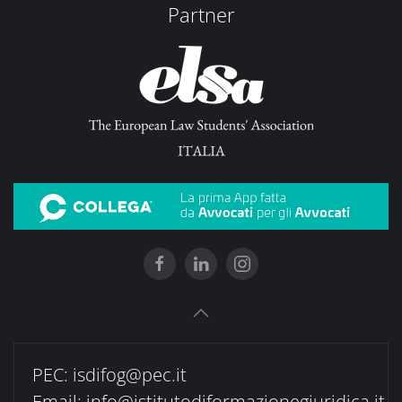
Partner
PEC:
isdifog@pec.it
Email:
info@istitutodiformazionegiuridica.it