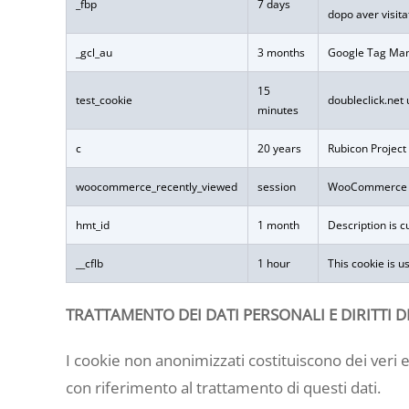
_fbp
7 days
dopo aver visitat
_gcl_au
3 months
Google Tag Manag
15
test_cookie
doubleclick.net 
minutes
c
20 years
Rubicon Project 
woocommerce_recently_viewed
session
WooCommerce uti
hmt_id
1 month
Description is c
__cflb
1 hour
This cookie is u
TRATTAMENTO DEI DATI PERSONALI E DIRITTI D
I cookie non anonimizzati costituiscono dei veri 
con riferimento al trattamento di questi dati.