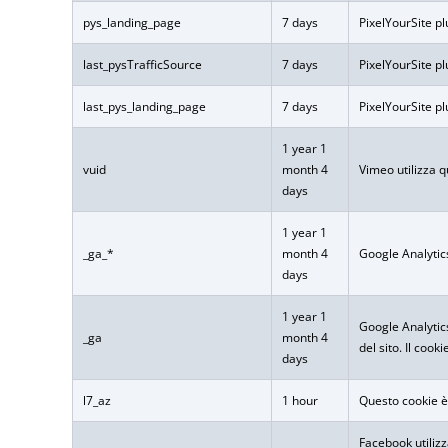
pys_landing_page
7 days
PixelYourSite pl
last_pysTrafficSource
7 days
PixelYourSite pl
last_pys_landing_page
7 days
PixelYourSite pl
1 year 1
vuid
month 4
Vimeo utilizza q
days
1 year 1
_ga_*
month 4
Google Analytics
days
1 year 1
Google Analytics 
_ga
month 4
del sito. Il co
days
l7_az
1 hour
Questo cookie è 
Facebook utilizz