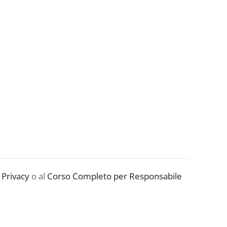
opposizione
al
trattamento
quantità
 Privacy
o al
Corso Completo per Responsabile