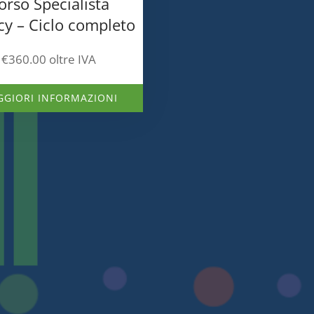
orso Specialista
cy – Ciclo completo
€
360.00
oltre IVA
GIORI INFORMAZIONI