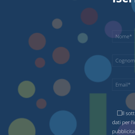
Il sot
dati per l
pubblicita