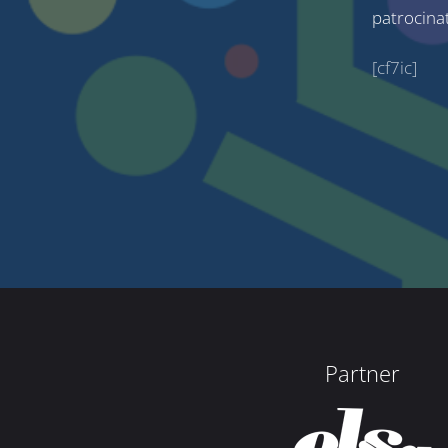
patrocina
[cf7ic]
Partner