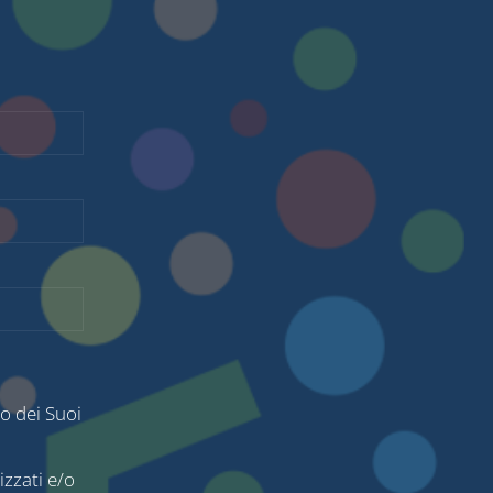
o dei Suoi
izzati e/o