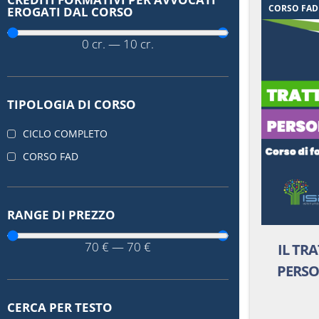
CORSO FAD
EROGATI DAL CORSO
0
cr.
—
10
cr.
TIPOLOGIA DI CORSO
CICLO COMPLETO
CORSO FAD
RANGE DI PREZZO
70
€
—
70
€
IL TR
PERSO
CERCA PER TESTO