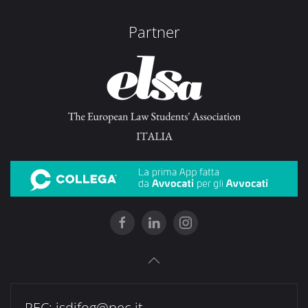
Partner
PEC:
isdifog@pec.it