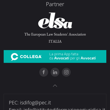
Partner
PEC:
isdifog@pec.it
Email:
info@istitutodiformazionegiuridica.it