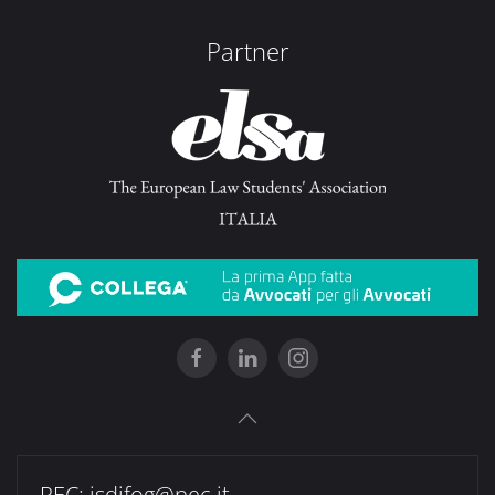
Partner
PEC:
isdifog@pec.it