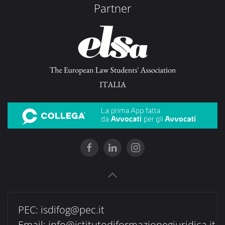
Partner
PEC:
isdifog@pec.it
Email:
info@istitutodiformazionegiuridica.it