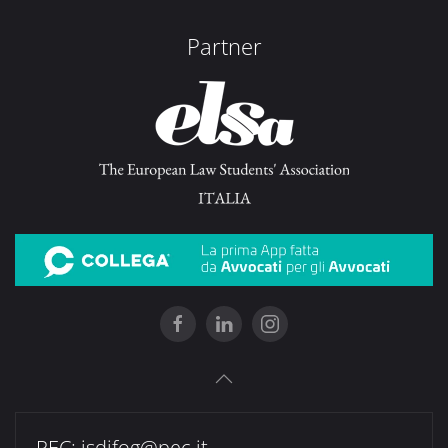
Partner
PEC:
isdifog@pec.it