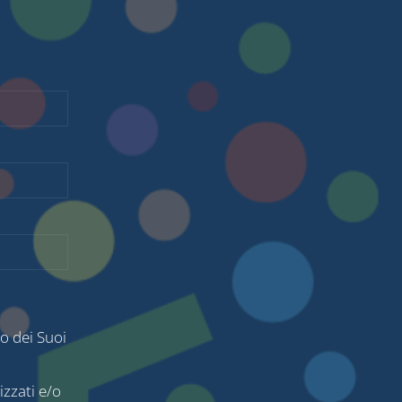
o dei Suoi
izzati e/o