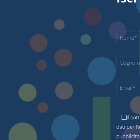
Il sot
dati per l
pubblicita