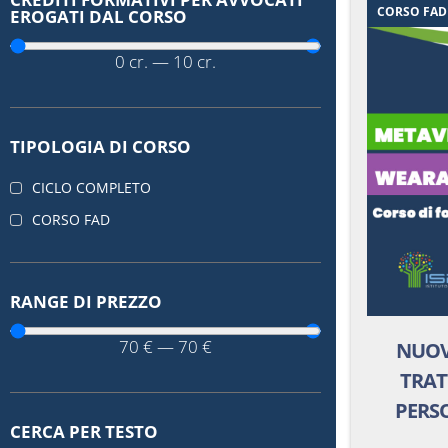
CORSO FAD
EROGATI DAL CORSO
0
cr.
—
10
cr.
TIPOLOGIA DI CORSO
CICLO COMPLETO
CORSO FAD
RANGE DI PREZZO
70
€
—
70
€
NUOV
TRAT
PERS
CERCA PER TESTO