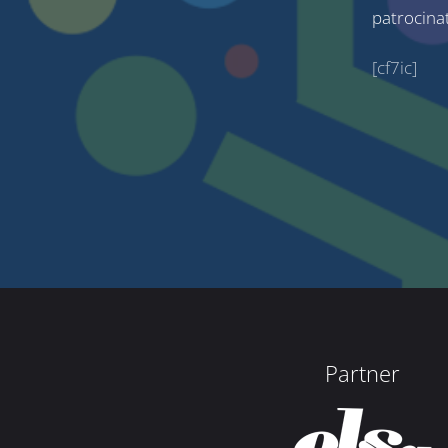
patrocina
[cf7ic]
Partner