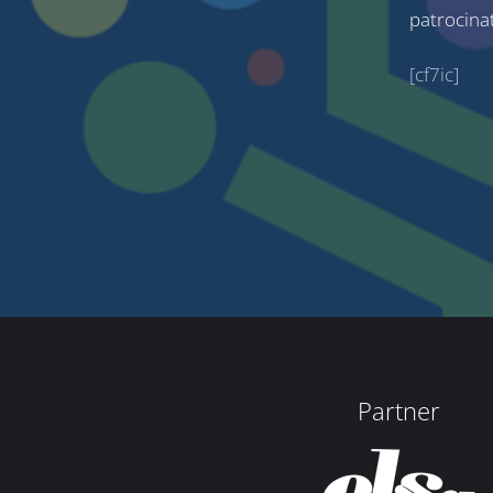
patrocina
[cf7ic]
Partner