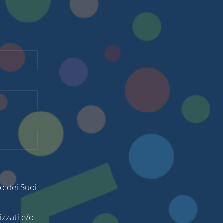
o dei Suoi
izzati e/o