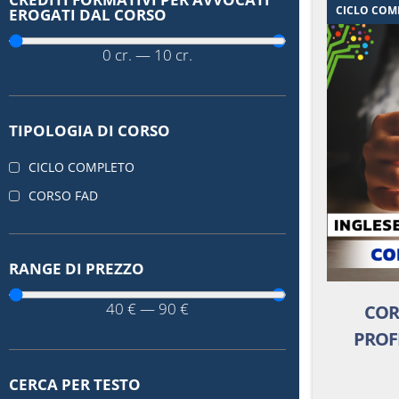
CICLO COM
EROGATI DAL CORSO
0
cr.
—
10
cr.
TIPOLOGIA DI CORSO
CICLO COMPLETO
CORSO FAD
RANGE DI PREZZO
40
€
—
90
€
COR
PROF
CERCA PER TESTO