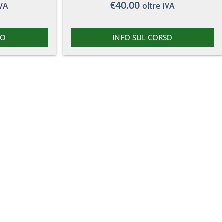
€
40.00
IVA
oltre IVA
SO
INFO SUL CORSO