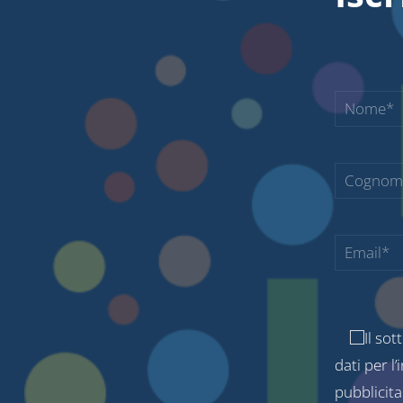
Il sot
dati per l
pubblicita