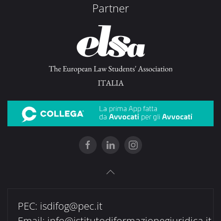
Partner
PEC:
isdifog@pec.it
Email:
info@istitutodiformazionegiuridica.it