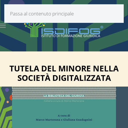
Passa al contenuto principale
TUTELA DEL MINORE NELLA
SOCIETÀ DIGITALIZZATA