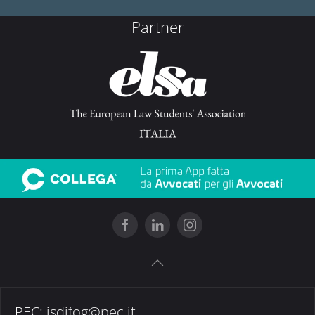
Partner
PEC:
isdifog@pec.it