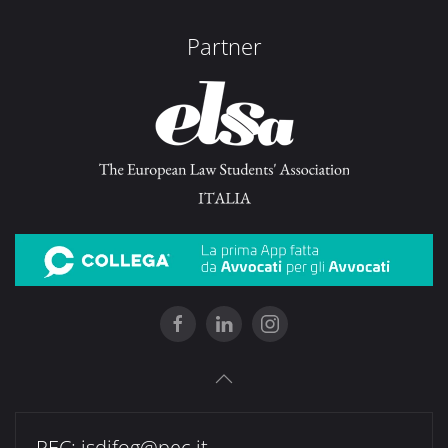
Partner
PEC:
isdifog@pec.it