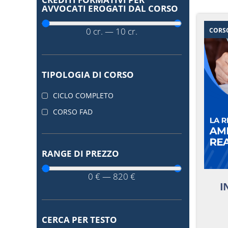
AVVOCATI EROGATI DAL CORSO
0
cr.
—
10
cr.
CORS
TIPOLOGIA DI CORSO
CICLO COMPLETO
CORSO FAD
RANGE DI PREZZO
0
€
—
820
€
I
CERCA PER TESTO