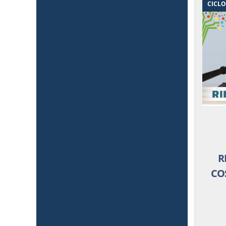
CICL
R
CO