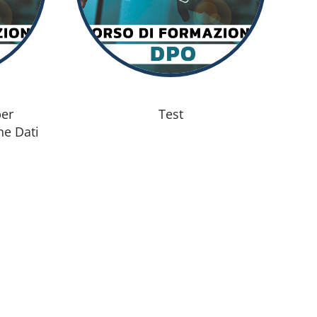
per
Test
ne Dati