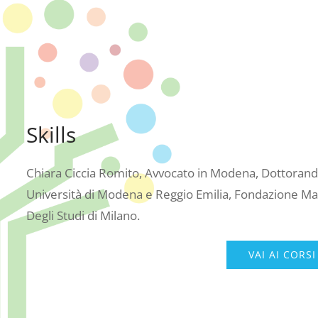
Skills
Chiara Ciccia Romito, Avvocato in Modena, Dottoranda
Università di Modena e Reggio Emilia, Fondazione Marco
Degli Studi di Milano.
VAI AI CORSI