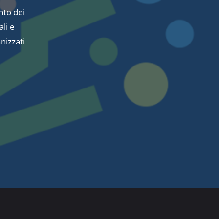
nto dei
li e
anizzati