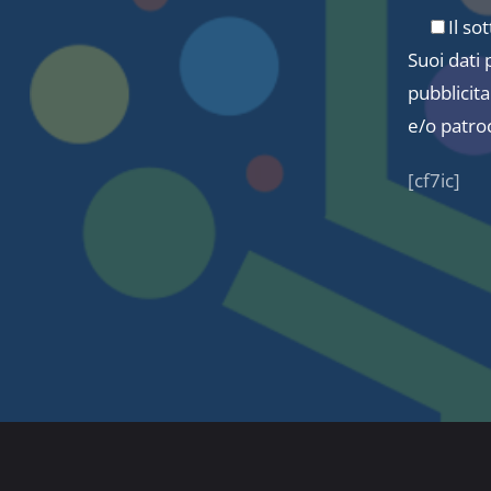
Il so
Suoi dati
pubblicita
e/o patro
[cf7ic]